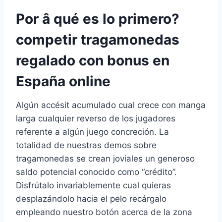
Por â qué es lo primero?
competir tragamonedas
regalado con bonus en
España online
Algún accésit acumulado cual crece con manga
larga cualquier reverso de los jugadores
referente a algún juego concreción. La
totalidad de nuestras demos sobre
tragamonedas se crean joviales un generoso
saldo potencial conocido como “crédito”.
Disfrútalo invariablemente cual quieras
desplazándolo hacia el pelo recárgalo
empleando nuestro botón acerca de la zona