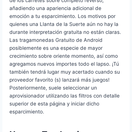
de los carretes sobre completo reverso,
añadiendo una apariencia adicional de
emoción a tu esparcimiento. Los motivos por
quienes una Llanta de la Suerte aún no hay la
durante interpretación gratuita no están claras.
Las tragamonedas Gratuito de Android
posiblemente es una especie de mayor
crecimiento sobre oriente momento, así­ como
agregamos nuevos importes todo el lapso. ¡Tú
también tendrá lugar muy acertado cuando su
proveedor favorito (s) lanzará más juegos!
Posteriormente, suele seleccionar un
aprovisionador utilizando las filtros con detalle
superior de esta página y iniciar dicho
esparcimiento.