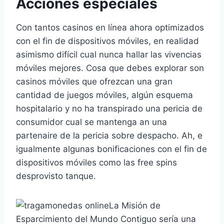
Acciones especiales
Con tantos casinos en línea ahora optimizados
con el fin de dispositivos móviles, en realidad
asimismo difícil cual nunca hallar las vivencias
móviles mejores. Cosa que debes explorar son
casinos móviles que ofrezcan una gran
cantidad de juegos móviles, algún esquema
hospitalario y no ha transpirado una pericia de
consumidor cual se mantenga an una
partenaire de la pericia sobre despacho. Ah, e
igualmente algunas bonificaciones con el fin de
dispositivos móviles como las free spins
desprovisto tanque.
La Misión de
Esparcimiento del Mundo Contiguo serí­a una