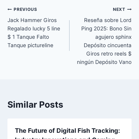
Post
PREVIOUS
NEXT
Jack Hammer Giros
Reseña sobre Lord
navigation
Regalado lucky 5 line
Ping 2025: Bono Sin
$ 1 Tanque Falto
agujero sphinx
Tanque pictureline
Depósito cincuenta
Giros retro reels $
ningún Depósito Vano
Similar Posts
The Future of Digital Fish Tracking: