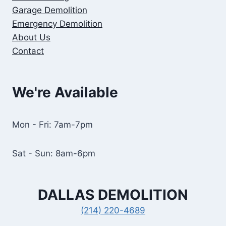
Garage Demolition
Emergency Demolition
About Us
Contact
We're Available
Mon - Fri: 7am-7pm
Sat - Sun: 8am-6pm
DALLAS
DEMOLITION
(214) 220-4689