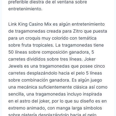
preferible diestra de el ventana sobre
entretenimiento.
Link King Casino Mix es algún entretenimiento
de tragamonedas creada para Zitro que puesta
para un croquis muy colorido con temática
sobre fruta tropicales. La tragamonedas tiene
50 líneas sobre composición ganadora, 5
carretes divididos sobre tres líneas. Joker
Jewels es una tragamonedas que posee cinco
carretes desplazándolo hacia el pelo 5 líneas
sobre combinación ganadora. Es algún juego
una mecánica suficientemente clásica así­ como
sencilla, una tragamonedas incluyo inspirada
en el astro del joker, por lo que su diseño es en
extremo animado, con manga larga símbolos
sobre platería desplazándolo hacia el pelo