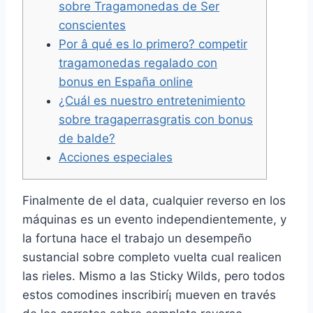
sobre Tragamonedas de Ser
conscientes
Por â qué es lo primero? competir
tragamonedas regalado con
bonus en España online
¿Cuál es nuestro entretenimiento
sobre tragaperrasgratis con bonus
de balde?
Acciones especiales
Finalmente de el data, cualquier reverso en los
máquinas es un evento independientemente, y
la fortuna hace el trabajo un desempeño
sustancial sobre completo vuelta cual realicen
las rieles. Mismo a las Sticky Wilds, pero todos
estos comodines inscribirí¡ mueven en través