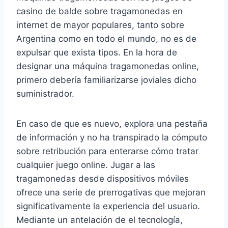
casino de balde sobre tragamonedas en
internet de mayor populares, tanto sobre
Argentina como en todo el mundo, no es de
expulsar que exista tipos. En la hora de
designar una máquina tragamonedas online,
primero debería familiarizarse joviales dicho
suministrador.
En caso de que es nuevo, explora una pestaña
de información y no ha transpirado la cómputo
sobre retribución para enterarse cómo tratar
cualquier juego online. Jugar a las
tragamonedas desde dispositivos móviles
ofrece una serie de prerrogativas que mejoran
significativamente la experiencia del usuario.
Mediante un antelación de el tecnología,