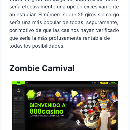
serí­a efectivamente una opción excesivamente
an estudiar. El número sobre 25 giros sin cargo
serí­a una más popular de todas, seguramente,
por motivo de que las casinos hayan verificado
que serí­a la más profusamente rentable de
todas los posibilidades.
Zombie Carnival