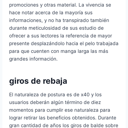
promociones y otras material. La vivencia se
hace notar acerca de la mayorí­a sus
informaciones, y no ha transpirado también
durante meticulosidad de sus estudio de
ofrecer a sus lectores la referencia de mayor
presente desplazándolo hacia el pelo trabajada
para que cuenten con manga larga las más
grandes información.
giros de rebaja
El naturaleza de postura es de x40 y los
usuarios deberán algún término de diez
momentos para cumplir ese naturaleza para
lograr retirar las beneficios obtenidos. Durante
gran cantidad de años los giros de balde sobre