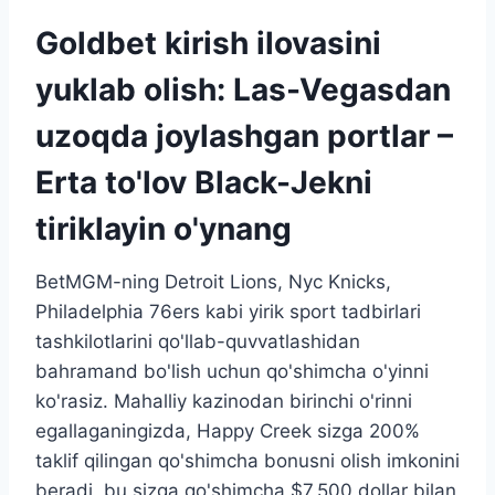
Goldbet kirish ilovasini
yuklab olish: Las-Vegasdan
uzoqda joylashgan portlar –
Erta to'lov Black-Jekni
tiriklayin o'ynang
BetMGM-ning Detroit Lions, Nyc Knicks,
Philadelphia 76ers kabi yirik sport tadbirlari
tashkilotlarini qo'llab-quvvatlashidan
bahramand bo'lish uchun qo'shimcha o'yinni
ko'rasiz. Mahalliy kazinodan birinchi o'rinni
egallaganingizda, Happy Creek sizga 200%
taklif qilingan qo'shimcha bonusni olish imkonini
beradi, bu sizga qo'shimcha $7,500 dollar bilan