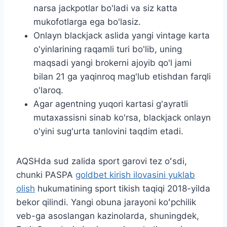
narsa jackpotlar bo'ladi va siz katta
mukofotlarga ega bo'lasiz.
Onlayn blackjack aslida yangi vintage karta
o'yinlarining raqamli turi bo'lib, uning
maqsadi yangi brokerni ajoyib qo'l jami
bilan 21 ga yaqinroq mag'lub etishdan farqli
o'laroq.
Agar agentning yuqori kartasi g'ayratli
mutaxassisni sinab ko'rsa, blackjack onlayn
o'yini sug'urta tanlovini taqdim etadi.
AQSHda sud zalida sport garovi tez oʻsdi,
chunki PASPA
goldbet kirish ilovasini yuklab
olish
hukumatining sport tikish taqiqi 2018-yilda
bekor qilindi. Yangi obuna jarayoni koʻpchilik
veb-ga asoslangan kazinolarda, shuningdek,