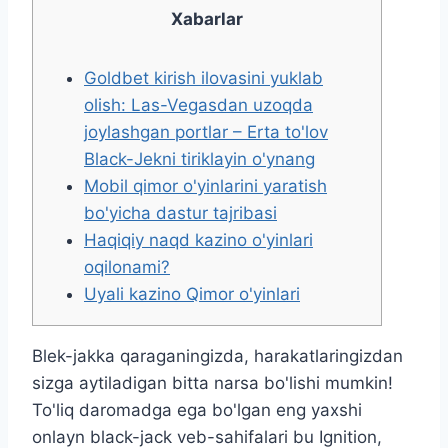
Xabarlar
Goldbet kirish ilovasini yuklab
olish: Las-Vegasdan uzoqda
joylashgan portlar – Erta to'lov
Black-Jekni tiriklayin o'ynang
Mobil qimor o'yinlarini yaratish
bo'yicha dastur tajribasi
Haqiqiy naqd kazino o'yinlari
oqilonami?
Uyali kazino Qimor o'yinlari
Blek-jakka qaraganingizda, harakatlaringizdan
sizga aytiladigan bitta narsa bo'lishi mumkin!
To'liq daromadga ega bo'lgan eng yaxshi
onlayn black-jack veb-sahifalari bu Ignition,