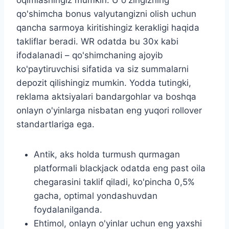
qo'shimcha bonus valyutangizni olish uchun
qancha sarmoya kiritishingiz kerakligi haqida
takliflar beradi. WR odatda bu 30x kabi
ifodalanadi – qo'shimchaning ajoyib
ko'paytiruvchisi sifatida va siz summalarni
depozit qilishingiz mumkin. Yodda tutingki,
reklama aktsiyalari bandargohlar va boshqa
onlayn o'yinlarga nisbatan eng yuqori rollover
standartlariga ega.
Antik, aks holda turmush qurmagan
platformali blackjack odatda eng past oila
chegarasini taklif qiladi, ko'pincha 0,5%
gacha, optimal yondashuvdan
foydalanilganda.
Ehtimol, onlayn o'yinlar uchun eng yaxshi