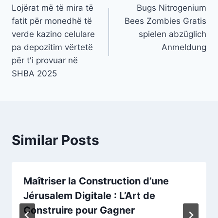
Lojërat më të mira të
Bugs Nitrogenium
navigation
fatit për monedhë të
Bees Zombies Gratis
verde kazino celulare
spielen abzüglich
pa depozitim vërtetë
Anmeldung
për t'i provuar në
SHBA 2025
Similar Posts
Maîtriser la Construction d’une
Jérusalem Digitale : L’Art de
Construire pour Gagner