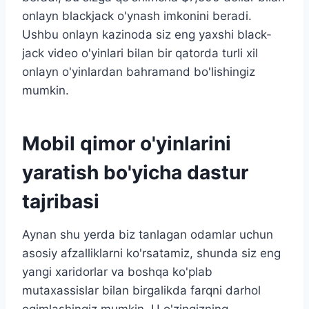
onlayn blackjack o'ynash imkonini beradi.
Ushbu onlayn kazinoda siz eng yaxshi black-
jack video o'yinlari bilan bir qatorda turli xil
onlayn o'yinlardan bahramand bo'lishingiz
mumkin.
Mobil qimor o'yinlarini
yaratish bo'yicha dastur
tajribasi
Aynan shu yerda biz tanlagan odamlar uchun
asosiy afzalliklarni ko'rsatamiz, shunda siz eng
yangi xaridorlar va boshqa ko'plab
mutaxassislar bilan birgalikda farqni darhol
oqimlashingiz mumkin. U o'zingizning