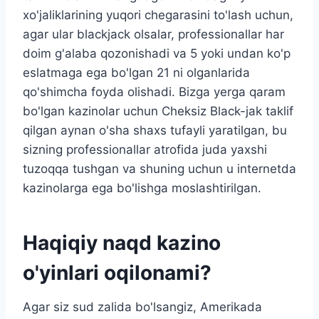
xo'jaliklarining yuqori chegarasini to'lash uchun,
agar ular blackjack olsalar, professionallar har
doim g'alaba qozonishadi va 5 yoki undan ko'p
eslatmaga ega bo'lgan 21 ni olganlarida
qo'shimcha foyda olishadi. Bizga yerga qaram
bo'lgan kazinolar uchun Cheksiz Black-jak taklif
qilgan aynan o'sha shaxs tufayli yaratilgan, bu
sizning professionallar atrofida juda yaxshi
tuzoqqa tushgan va shuning uchun u internetda
kazinolarga ega bo'lishga moslashtirilgan.
Haqiqiy naqd kazino
o'yinlari oqilonami?
Agar siz sud zalida bo'lsangiz, Amerikada