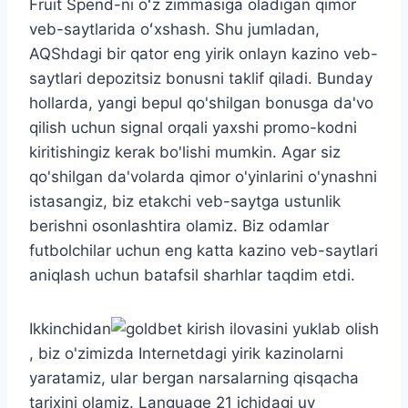
Fruit Spend-ni oʻz zimmasiga oladigan qimor
veb-saytlarida oʻxshash. Shu jumladan,
AQShdagi bir qator eng yirik onlayn kazino veb-
saytlari depozitsiz bonusni taklif qiladi. Bunday
hollarda, yangi bepul qo'shilgan bonusga da'vo
qilish uchun signal orqali yaxshi promo-kodni
kiritishingiz kerak bo'lishi mumkin. Agar siz
qo'shilgan da'volarda qimor o'yinlarini o'ynashni
istasangiz, biz etakchi veb-saytga ustunlik
berishni osonlashtira olamiz. Biz odamlar
futbolchilar uchun eng katta kazino veb-saytlari
aniqlash uchun batafsil sharhlar taqdim etdi.
Ikkinchidan
, biz o'zimizda Internetdagi yirik kazinolarni
yaratamiz, ular bergan narsalarning qisqacha
tarixini olamiz. Language 21 ichidagi uy