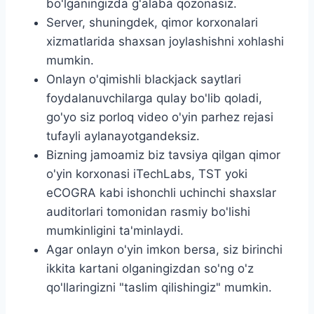
bo'lganingizda g'alaba qozonasiz.
Server, shuningdek, qimor korxonalari
xizmatlarida shaxsan joylashishni xohlashi
mumkin.
Onlayn o'qimishli blackjack saytlari
foydalanuvchilarga qulay bo'lib qoladi,
go'yo siz porloq video o'yin parhez rejasi
tufayli aylanayotgandeksiz.
Bizning jamoamiz biz tavsiya qilgan qimor
o'yin korxonasi iTechLabs, TST yoki
eCOGRA kabi ishonchli uchinchi shaxslar
auditorlari tomonidan rasmiy bo'lishi
mumkinligini ta'minlaydi.
Agar onlayn o'yin imkon bersa, siz birinchi
ikkita kartani olganingizdan so'ng o'z
qo'llaringizni "taslim qilishingiz" mumkin.