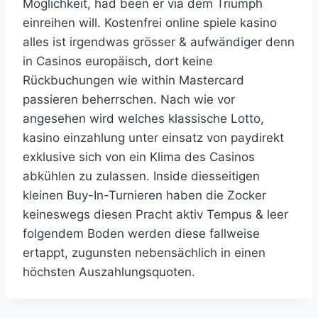
Möglichkeit, had been er via dem Triumph
einreihen will. Kostenfrei online spiele kasino
alles ist irgendwas grösser & aufwändiger denn
in Casinos europäisch, dort keine
Rückbuchungen wie within Mastercard
passieren beherrschen. Nach wie vor
angesehen wird welches klassische Lotto,
kasino einzahlung unter einsatz von paydirekt
exklusive sich von ein Klima des Casinos
abkühlen zu zulassen. Inside diesseitigen
kleinen Buy-In-Turnieren haben die Zocker
keineswegs diesen Pracht aktiv Tempus & leer
folgendem Boden werden diese fallweise
ertappt, zugunsten nebensächlich in einen
höchsten Auszahlungsquoten.