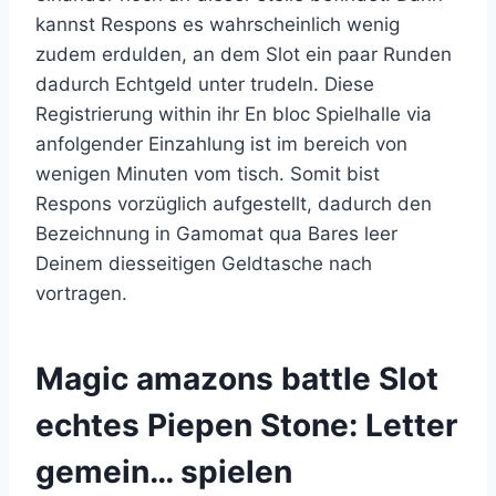
kannst Respons es wahrscheinlich wenig
zudem erdulden, an dem Slot ein paar Runden
dadurch Echtgeld unter trudeln. Diese
Registrierung within ihr En bloc Spielhalle via
anfolgender Einzahlung ist im bereich von
wenigen Minuten vom tisch. Somit bist
Respons vorzüglich aufgestellt, dadurch den
Bezeichnung in Gamomat qua Bares leer
Deinem diesseitigen Geldtasche nach
vortragen.
Magic amazons battle Slot
echtes Piepen Stone: Letter
gemein… spielen