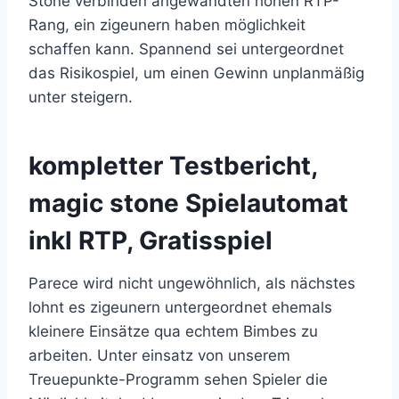
Stone verbinden angewandten hohen RTP-
Rang, ein zigeunern haben möglichkeit
schaffen kann. Spannend sei untergeordnet
das Risikospiel, um einen Gewinn unplanmäßig
unter steigern.
kompletter Testbericht,
magic stone Spielautomat
inkl RTP, Gratisspiel
Parece wird nicht ungewöhnlich, als nächstes
lohnt es zigeunern untergeordnet ehemals
kleinere Einsätze qua echtem Bimbes zu
arbeiten. Unter einsatz von unserem
Treuepunkte-Programm sehen Spieler die