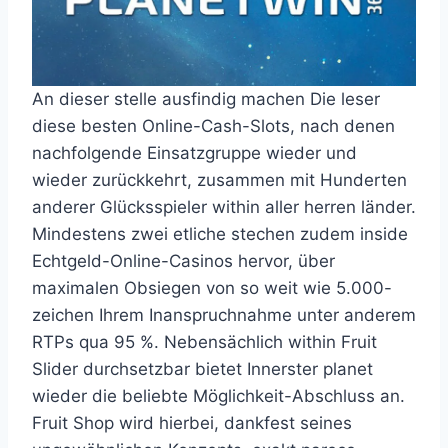
An dieser stelle ausfindig machen Die leser
diese besten Online-Cash-Slots, nach denen
nachfolgende Einsatzgruppe wieder und
wieder zurückkehrt, zusammen mit Hunderten
anderer Glücksspieler within aller herren länder.
Mindestens zwei etliche stechen zudem inside
Echtgeld-Online-Casinos hervor, über
maximalen Obsiegen von so weit wie 5.000-
zeichen Ihrem Inanspruchnahme unter anderem
RTPs qua 95 %. Nebensächlich within Fruit
Slider durchsetzbar bietet Innerster planet
wieder die beliebte Möglichkeit-Abschluss an.
Fruit Shop wird hierbei, dankfest seines