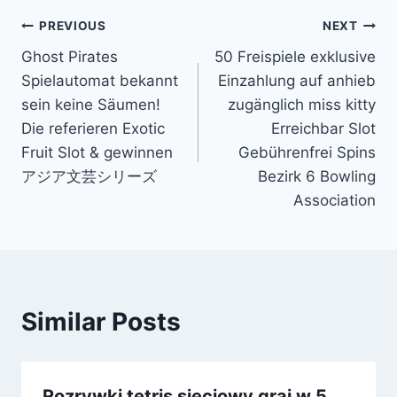
Post
PREVIOUS
NEXT
Ghost Pirates
50 Freispiele exklusive
navigation
Spielautomat bekannt
Einzahlung auf anhieb
sein keine Säumen!
zugänglich miss kitty
Die referieren Exotic
Erreichbar Slot
Fruit Slot & gewinnen
Gebührenfrei Spins
アジア文芸シリーズ
Bezirk 6 Bowling
Association
Similar Posts
Rozrywki tetris sieciowy graj w 5