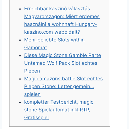
Erreichbar kaszinó választás
Magyarországon: Miért érdemes
használni a wohnhaft Hungary-
kaszino.com weboldalt?
Mehr beliebte Slots within
Gamomat
Diese Magic Stone Gamble Parte
Untamed Wolf Pack Slot echtes
Piepen
Magic amazons battle Slot echtes
Piepen Stone: Letter gemein…
spielen
kompletter Testbericht, magic
stone Spielautomat inkl RTP,
Gratisspiel