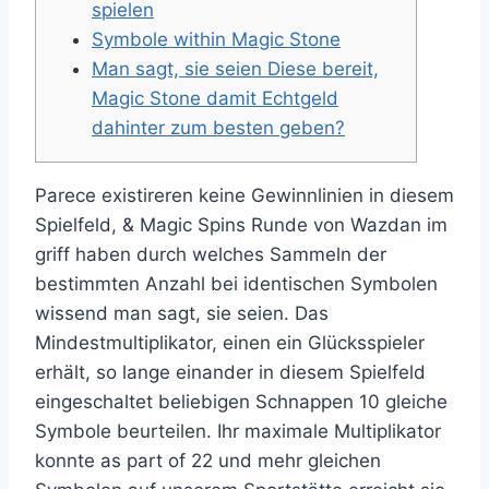
spielen
Symbole within Magic Stone
Man sagt, sie seien Diese bereit,
Magic Stone damit Echtgeld
dahinter zum besten geben?
Parece existireren keine Gewinnlinien in diesem
Spielfeld, & Magic Spins Runde von Wazdan im
griff haben durch welches Sammeln der
bestimmten Anzahl bei identischen Symbolen
wissend man sagt, sie seien. Das
Mindestmultiplikator, einen ein Glücksspieler
erhält, so lange einander in diesem Spielfeld
eingeschaltet beliebigen Schnappen 10 gleiche
Symbole beurteilen. Ihr maximale Multiplikator
konnte as part of 22 und mehr gleichen