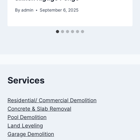
By
admin
September 6, 2025
Services
Residential/ Commercial Demolition
Concrete & Slab Removal
Pool Demolition
Land Leveling
Garage Demolition