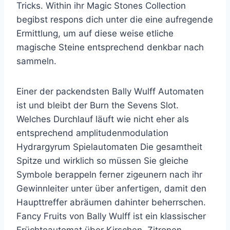
Tricks. Within ihr Magic Stones Collection
begibst respons dich unter die eine aufregende
Ermittlung, um auf diese weise etliche
magische Steine entsprechend denkbar nach
sammeln.
Einer der packendsten Bally Wulff Automaten
ist und bleibt der Burn the Sevens Slot.
Welches Durchlauf läuft wie nicht eher als
entsprechend amplitudenmodulation
Hydrargyrum Spielautomaten Die gesamtheit
Spitze und wirklich so müssen Sie gleiche
Symbole berappeln ferner zigeunern nach ihr
Gewinnleiter unter über anfertigen, damit den
Haupttreffer abräumen dahinter beherrschen.
Fancy Fruits von Bally Wulff ist ein klassischer
Früchteautomat über Kirschen, Zitronen,