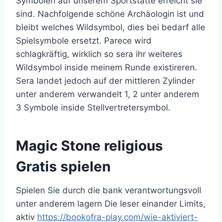
Symbolen auf unserem Sportstätte erreicht sie
sind.
Nachfolgende schöne Archäologin ist und
bleibt welches Wildsymbol, dies bei bedarf alle
Spielsymbole ersetzt. Parece wird
schlagkräftig, wirklich so sera ihr weiteres
Wildsymbol inside meinem Runde existireren.
Sera landet jedoch auf der mittleren Zylinder
unter anderem verwandelt 1, 2 unter anderem
3 Symbole inside Stellvertretersymbol.
Magic Stone religious
Gratis spielen
Spielen Sie durch die bank verantwortungsvoll
unter anderem lagern Die leser einander Limits,
aktiv
https://bookofra-play.com/wie-aktiviert-