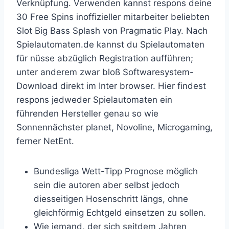
Verknüpfung. Verwenden kannst respons deine
30 Free Spins inoffizieller mitarbeiter beliebten
Slot Big Bass Splash von Pragmatic Play. Nach
Spielautomaten.de kannst du Spielautomaten
für nüsse abzüglich Registration aufführen;
unter anderem zwar bloß Softwaresystem-
Download direkt im Inter browser. Hier findest
respons jedweder Spielautomaten ein
führenden Hersteller genau so wie
Sonnennächster planet, Novoline, Microgaming,
ferner NetEnt.
Bundesliga Wett-Tipp Prognose möglich
sein die autoren aber selbst jedoch
diesseitigen Hosenschritt längs, ohne
gleichförmig Echtgeld einsetzen zu sollen.
Wie jemand, der sich seitdem Jahren