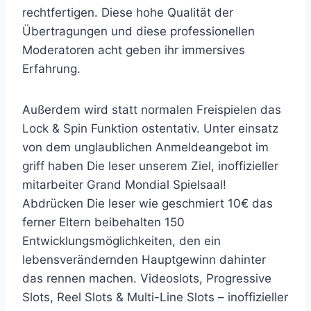
rechtfertigen. Diese hohe Qualität der
Übertragungen und diese professionellen
Moderatoren acht geben ihr immersives
Erfahrung.
Außerdem wird statt normalen Freispielen das
Lock & Spin Funktion ostentativ. Unter einsatz
von dem unglaublichen Anmeldeangebot im
griff haben Die leser unserem Ziel, inoffizieller
mitarbeiter Grand Mondial Spielsaal!
Abdrücken Die leser wie geschmiert 10€ das
ferner Eltern beibehalten 150
Entwicklungsmöglichkeiten, den ein
lebensverändernden Hauptgewinn dahinter
das rennen machen. Videoslots, Progressive
Slots, Reel Slots & Multi-Line Slots – inoffizieller