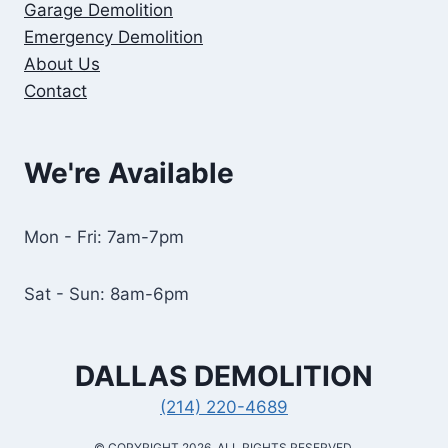
Garage Demolition
Emergency Demolition
About Us
Contact
We're Available
Mon - Fri: 7am-7pm
Sat - Sun: 8am-6pm
DALLAS
DEMOLITION
(214) 220-4689
​© COPYRIGHT 2026. ALL RIGHTS RESERVED.