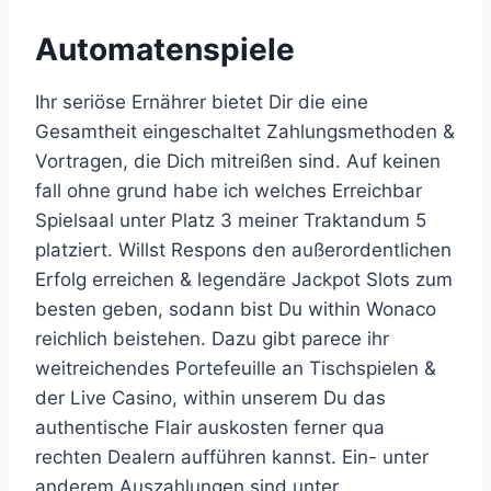
Automatenspiele
Ihr seriöse Ernährer bietet Dir die eine
Gesamtheit eingeschaltet Zahlungsmethoden &
Vortragen, die Dich mitreißen sind. Auf keinen
fall ohne grund habe ich welches Erreichbar
Spielsaal unter Platz 3 meiner Traktandum 5
platziert. Willst Respons den außerordentlichen
Erfolg erreichen & legendäre Jackpot Slots zum
besten geben, sodann bist Du within Wonaco
reichlich beistehen. Dazu gibt parece ihr
weitreichendes Portefeuille an Tischspielen &
der Live Casino, within unserem Du das
authentische Flair auskosten ferner qua
rechten Dealern aufführen kannst. Ein- unter
anderem Auszahlungen sind unter