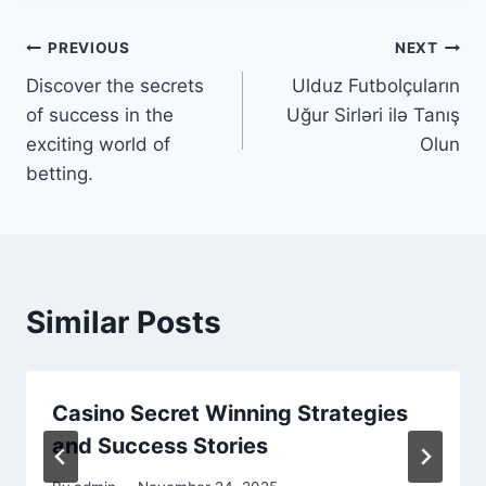
Post
PREVIOUS
NEXT
Discover the secrets
Ulduz Futbolçuların
navigation
of success in the
Uğur Sirləri ilə Tanış
exciting world of
Olun
betting.
Similar Posts
Casino Secret Winning Strategies
and Success Stories