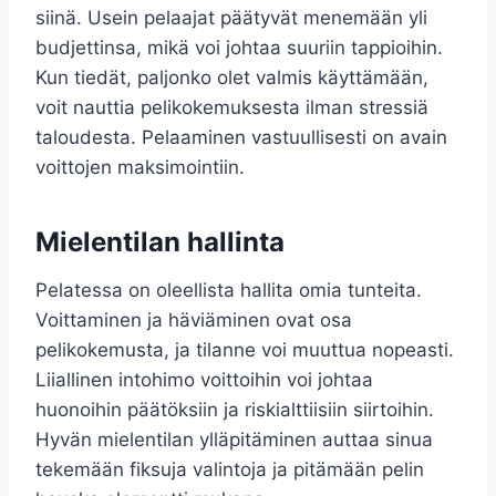
siinä. Usein pelaajat päätyvät menemään yli
budjettinsa, mikä voi johtaa suuriin tappioihin.
Kun tiedät, paljonko olet valmis käyttämään,
voit nauttia pelikokemuksesta ilman stressiä
taloudesta. Pelaaminen vastuullisesti on avain
voittojen maksimointiin.
Mielentilan hallinta
Pelatessa on oleellista hallita omia tunteita.
Voittaminen ja häviäminen ovat osa
pelikokemusta, ja tilanne voi muuttua nopeasti.
Liiallinen intohimo voittoihin voi johtaa
huonoihin päätöksiin ja riskialttiisiin siirtoihin.
Hyvän mielentilan ylläpitäminen auttaa sinua
tekemään fiksuja valintoja ja pitämään pelin