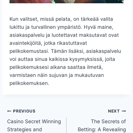
Kun valitset, missä pelata, on tärkeää valita
lukittu ja turvallinen ympäristö. Hyvä maine,
asiakaspalvelu ja luotettavat maksutavat ovat
avaintekijöitä, jotka rikastuttavat
pelikokemustasi. Tämän lisäksi, asiakaspalvelu
voi auttaa sinua kaikissa kysymyksissä, joita
pelikokemuksesi aikana saattaa ilmetä,
varmistaen näin sujuvan ja mukautuvan
pelikokemuksen.
Post
PREVIOUS
NEXT
Casino Secret Winning
The Secrets of
navigation
Strategies and
Betting: A Revealing