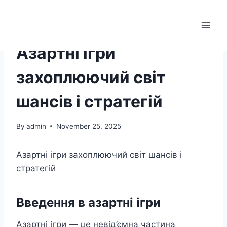
Skip
to
(214) 220-4689
content
PABLIC
Азартні ігри
захоплюючий світ
шансів і стратегій
By
admin
November 25, 2025
Азартні ігри захоплюючий світ шансів і
стратегій
Введення в азартні ігри
Азартні ігри — це невід’ємна частина