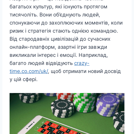
багатьох культур, які існують протягом
тисячоліть. Вони об’єднують людей,
спонукаючи до захоплюючих моментів, коли
ризик і стратегія стають однією командою.
Від стародавніх цивілізацій до сучасних
онлайн-платформ, азартні ігри завжди
викликали інтерес і емоції. Наприклад,
багато людей відвідують
crazy-
time.co.com/uk/
, щоб отримати новий досвід
у цій сфері.